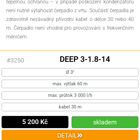
tepelnou ochranou – v případě poškození kondenzátoru
není nutné vytahovat čerpadlo z vrtu. Součástí čerpadla je
zdravotně nezávadný přívodní kabel o délce 30 nebo 40
m. Čerpadlo není vhodné pro provozování s frekvenčním
měničem.
DEEP 3-1.8-14
#3250
Ø 3"
max. výtlak 60 m
max. průtok 3 000 l/h
kabel 30 m
5 200 Kč
skladem
DETAIL