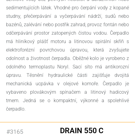
sedimentujících látek. Vhodné pro čerpání vody z kopané
studny, přečerpávání a vyčerpávání nádrží, sudů nebo
bazénů, zalévání nebo postřik zahrad, provoz fontán nebo
odčerpávání prostor zatopených čistou vodou. Čerpadlo
má hliníkový plášť motoru a litinovou spirální skříň s
elektroforézní povrchovou úpravou, která zvyšujete
odolnost a životnost čerpadla. Oběžné kolo je vyrobeno z
odolného termoplastu Noryl. Sací síto má antikorozní
úpravu. Těsnění hydraulické části zajišťuje dvojitá
mechanická ucpávka v olejové komoře. Čerpadlo je
vybaveno plovákovým spínačem a litinový hadicový
trnem. Jedná se o kompaktní, výkonné a spolehlivé
čerpadlo.
DRAIN 550 C
#3165