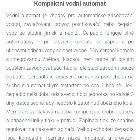
Kompaktní vodní automat
Vodní automat je vhodný pro automatické zásobování
vodou, zavlažování, provoz postřikovačů nebo čerpání
vody ze studní, jímek a nádrží. Čerpadlo funguje plně
automaticky – při otevření kohoutu se zapne a po
ukončení odběru vody se opět vypne. Díky čerpací komoře
s integrovanou zpětnou klapkou není nutné při prvním
spuštění zavodňovat sací hadici, ale stačí zavodnit pouze
čerpadlo. Čerpadlo je vybaveno ochranou proti chodu na
sucho s automatickým restartem po cca 1 hodině. Je-li
čerpadlo delší dobu odstaveno, řídicí jednotka ho každé 3
dny krátce sepne, aby nedošlo k zatuhnutí oběžného kola.
Membránová tlaková nádoba kompenzuje drobné odběry
a případné úniky tlaku v potrubí. Zapínací tlak lze snadno
regulovat na tlakovém spínači. Velkou výhodou čerpadla
jsou kompaktní rozměry, nízká hmotnost a provozní