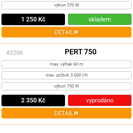
výkon 370 W
1 250 Kč
skladem
DETAIL
PERT 750
#2206
max. výtlak 60 m
max. průtok 3 600 l/h
výkon 750 W
2 350 Kč
vyprodáno
DETAIL