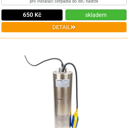
pro instalaci čerpadla do IBC nádrže
650 Kč
skladem
DETAIL