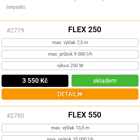
čerpadlo.
FLEX 250
#2779
max. výtlak 7,5 m
max. průtok 9 000 l/h
výkon 250 W
3 550 Kč
skladem
DETAIL
FLEX 550
#2780
max. výtlak 13,5 m
max. průtok 15 000 l/h