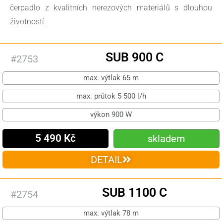
čerpadlo z kvalitních nerezových materiálů s dlouhou
životností.
SUB 900 C
#2753
max. výtlak 65 m
max. průtok 5 500 l/h
výkon 900 W
5 490 Kč
skladem
DETAIL
SUB 1100 C
#2754
max. výtlak 78 m