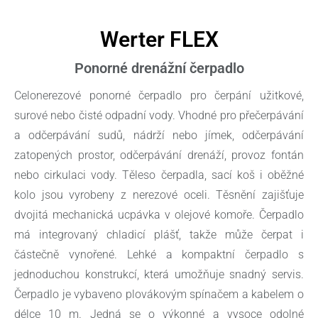
Werter FLEX
Ponorné drenážní čerpadlo
Celonerezové ponorné čerpadlo pro čerpání užitkové,
surové nebo čisté odpadní vody. Vhodné pro přečerpávání
a odčerpávání sudů, nádrží nebo jímek, odčerpávání
zatopených prostor, odčerpávání drenáží, provoz fontán
nebo cirkulaci vody. Těleso čerpadla, sací koš i oběžné
kolo jsou vyrobeny z nerezové oceli. Těsnění zajišťuje
dvojitá mechanická ucpávka v olejové komoře. Čerpadlo
má integrovaný chladicí plášť, takže může čerpat i
částečně vynořené. Lehké a kompaktní čerpadlo s
jednoduchou konstrukcí, která umožňuje snadný servis.
Čerpadlo je vybaveno plovákovým spínačem a kabelem o
délce 10 m. Jedná se o výkonné a vysoce odolné