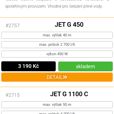
spolehlivým provozem. Vhodné pro čerpání pitné vody.
JET G 450
#2757
max. výtlak 40 m
max. průtok 2 700 l/h
výkon 450 W
3 190 Kč
skladem
DETAIL
JET G 1100 C
#2715
max. výtlak 50 m