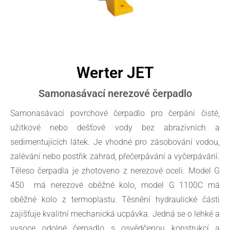
Werter JET
Samonasávací nerezové čerpadlo
Samonasávací povrchové čerpadlo pro čerpání čisté,
užitkové nebo dešťové vody bez abrazivních a
sedimentujících látek. Je vhodné pro zásobování vodou,
zalévání nebo postřik zahrad, přečerpávání a vyčerpávání.
Těleso čerpadla je zhotoveno z nerezové oceli. Model G
450 má nerezové oběžné kolo, model G 1100C má
oběžné kolo z termoplastu. Těsnění hydraulické části
zajišťuje kvalitní mechanická ucpávka. Jedná se o lehké a
vysoce odolné čerpadlo s osvědčenou konstrukcí a