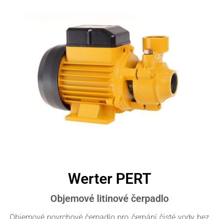
Werter PERT
Objemové litinové čerpadlo
Objemové povrchové čerpadlo pro čerpání čisté vody bez