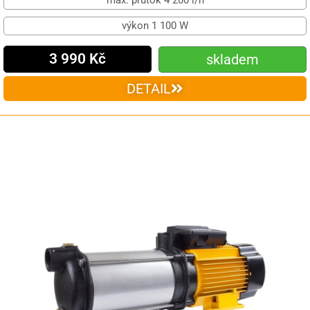
max. průtok 4 200 l/h
výkon 1 100 W
3 990 Kč
skladem
DETAIL