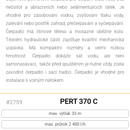
nečistot a abrazivních nebo sedimentujících látek. Je
vhodné pro zásobování vodou, zvyšování tlaku vody,
zalévání nebo postřik zahrad, přečerpávání a vyčerpávání.
Čerpadlo má litinové těleso a mosazné oběžné kolo.
Těsnění hydraulické části zajišťuje kvalitní mechanická
ucpávka. Má kompaktní rozměry a velmi nízkou
hmotnost. Čerpadlo dokáže sát vodu, ale není
samonasávací, takže před spuštěním je nutné vždy zcela
zavodnit čerpadlo i sací hadici. Čerpadlo je vhodné pro
instalace s volným nátokem.
PERT 370 C
#2759
max. výtlak 33 m
max. průtok 2 400 l/h