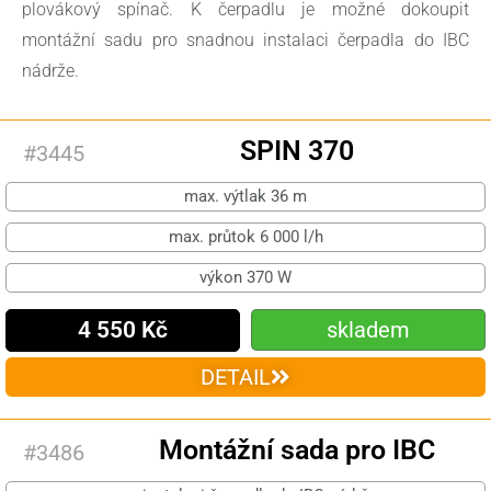
plovákový spínač. K čerpadlu je možné dokoupit
montážní sadu pro snadnou instalaci čerpadla do IBC
nádrže.
SPIN 370
#3445
max. výtlak 36 m
max. průtok 6 000 l/h
výkon 370 W
4 550 Kč
skladem
DETAIL
Montážní sada pro IBC
#3486