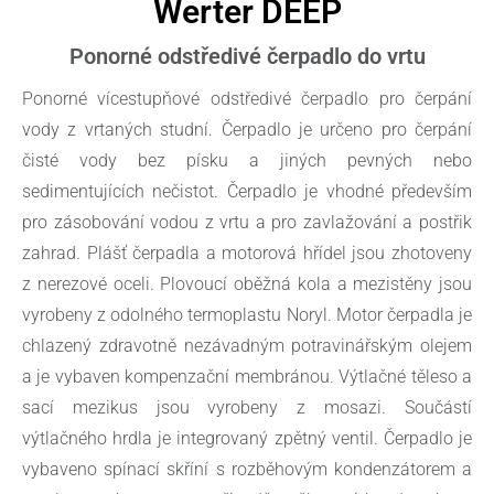
Werter DEEP
Ponorné odstředivé čerpadlo do vrtu
Ponorné vícestupňové odstředivé čerpadlo pro čerpání
vody z vrtaných studní. Čerpadlo je určeno pro čerpání
čisté vody bez písku a jiných pevných nebo
sedimentujících nečistot. Čerpadlo je vhodné především
pro zásobování vodou z vrtu a pro zavlažování a postřik
zahrad. Plášť čerpadla a motorová hřídel jsou zhotoveny
z nerezové oceli. Plovoucí oběžná kola a mezistěny jsou
vyrobeny z odolného termoplastu Noryl. Motor čerpadla je
chlazený zdravotně nezávadným potravinářským olejem
a je vybaven kompenzační membránou. Výtlačné těleso a
sací mezikus jsou vyrobeny z mosazi. Součástí
výtlačného hrdla je integrovaný zpětný ventil. Čerpadlo je
vybaveno spínací skříní s rozběhovým kondenzátorem a