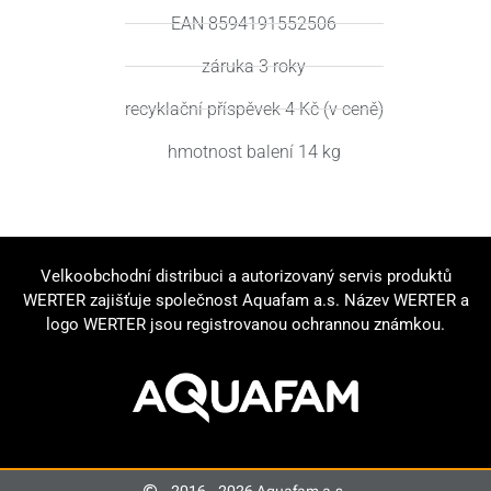
EAN 8594191552506
záruka 3 roky
recyklační příspěvek 4 Kč (v ceně)
hmotnost balení 14 kg
Velkoobchodní distribuci a autorizovaný servis produktů
WERTER zajišťuje společnost Aquafam a.s. Název WERTER a
logo WERTER jsou registrovanou ochrannou známkou.
2016 - 2026 Aquafam a.s.