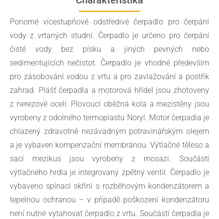
Ponorné vícestupňové odstředivé čerpadlo pro čerpání
vody z vrtaných studní. Čerpadlo je určeno pro čerpání
čisté vody bez písku a jiných pevných nebo
sedimentujících nečistot. Čerpadlo je vhodné především
pro zásobování vodou z vrtu a pro zavlažování a postřik
zahrad. Plášť čerpadla a motorová hřídel jsou zhotoveny
z nerezové oceli. Plovoucí oběžná kola a mezistěny jsou
vyrobeny z odolného termoplastu Noryl. Motor čerpadla je
chlazený zdravotně nezávadným potravinářským olejem
a je vybaven kompenzační membránou. Výtlačné těleso a
sací mezikus jsou vyrobeny z mosazi. Součástí
výtlačného hrdla je integrovaný zpětný ventil. Čerpadlo je
vybaveno spínací skříní s rozběhovým kondenzátorem a
tepelnou ochranou – v případě poškození kondenzátoru
není nutné vytahovat čerpadlo z vrtu. Součástí čerpadla je