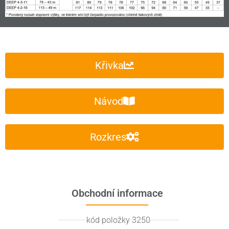
Křivka
Návod
Rozkres
Obchodní informace
kód položky 3250