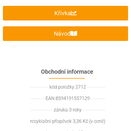
Křivka
Návod
Obchodní informace
kód položky 2712
EAN 8594191557129
záruka 3 roky
recyklační příspěvek 3,36 Kč (v ceně)