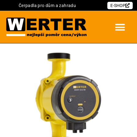
Čerpadla pro dům a zahradu
E-SHOP