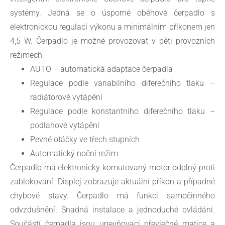
systémy. Jedná se o úsporné oběhové čerpadlo s
elektronickou regulací výkonu a minimálním příkonem jen
4,5 W. Čerpadlo je možné provozovat v pěti provozních
režimech:
AUTO – automatická adaptace čerpadla
Regulace podle variabilního diferečního tlaku –
radiátorové vytápění
Regulace podle konstantního diferečního tlaku –
podlahové vytápění
Pevné otáčky ve třech stupních
Automatický noční režim
Čerpadlo má elektronicky komutovaný motor odolný proti
zablokování. Displej zobrazuje aktuální příkon a případné
chybové stavy. Čerpadlo má funkci samočinného
odvzdušnění. Snadná instalace a jednoduché ovládání.
Součástí čerpadla jsou upevňovací převlečné matice a