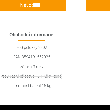
Návod
Obchodní informace
kód položky 2202
EAN 8594191552025
záruka 3 roky
recyklační příspěvek 8,4 Kč (v ceně)
hmotnost balení 15 kg