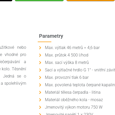
Parametry
užitkové nebo
Max. výtlak 46 metrů = 4,6 bar
Je vhodné pro
Max. průtok 4 500 l/hod
ečerpávání a
Max. sací výška 8 metrů
 kolo. Těsnění
Sací a výtlačné hrdlo G 1" - vnitřní závi
a. Jedná se o
Max. provozní tlak 6 bar
 a spolehlivým
Max. povolená teplota čerpané kapalin
Materiál tělesa čerpadla - litina
Materiál oběžného kola - mosaz
Jmenovitý výkon motoru 750 W
Jmenovité napětí 1 x 230V