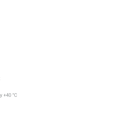
t
y +40 °C