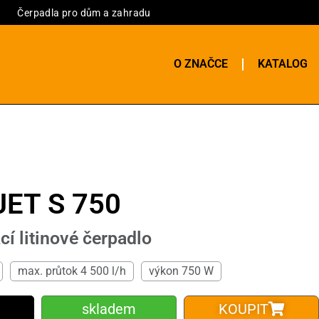
Čerpadla pro dům a zahradu
O ZNAČCE
KATALOG
JET S 750
 litinové čerpadlo
max. průtok 4 500 l/h
výkon 750 W
skladem
KOUPIT