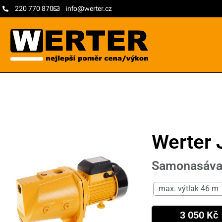
220 770 870
info@werter.cz
Werter 
Samonasávací
max. výtlak 46 m
3 050 Kč