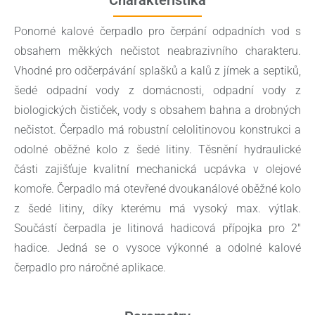
Ponorné kalové čerpadlo pro čerpání odpadních vod s
obsahem měkkých nečistot neabrazivního charakteru.
Vhodné pro odčerpávání splašků a kalů z jímek a septiků,
šedé odpadní vody z domácnosti, odpadní vody z
biologických čističek, vody s obsahem bahna a drobných
nečistot. Čerpadlo má robustní celolitinovou konstrukci a
odolné oběžné kolo z šedé litiny. Těsnění hydraulické
části zajišťuje kvalitní mechanická ucpávka v olejové
komoře. Čerpadlo má otevřené dvoukanálové oběžné kolo
z šedé litiny, díky kterému má vysoký max. výtlak.
Součástí čerpadla je litinová hadicová přípojka pro 2″
hadice. Jedná se o vysoce výkonné a odolné kalové
čerpadlo pro náročné aplikace.