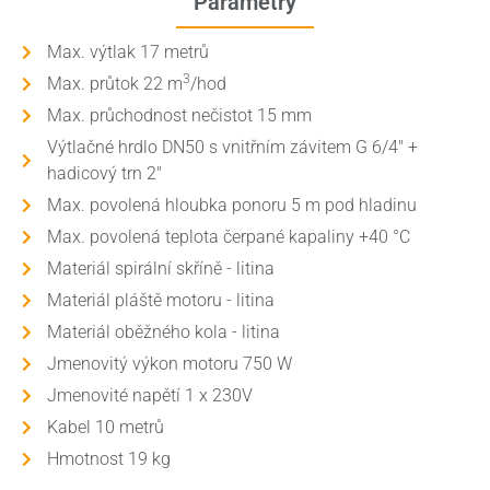
Parametry
Max. výtlak 17 metrů
3
Max. průtok 22 m
/hod
Max. průchodnost nečistot 15 mm
Výtlačné hrdlo DN50 s vnitřním závitem G 6/4" +
hadicový trn 2"
Max. povolená hloubka ponoru 5 m pod hladinu
Max. povolená teplota čerpané kapaliny +40 °C
Materiál spirální skříně - litina
Materiál pláště motoru - litina
Materiál oběžného kola - litina
Jmenovitý výkon motoru 750 W
Jmenovité napětí 1 x 230V
Kabel 10 metrů
Hmotnost 19 kg