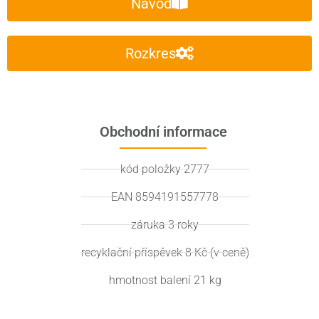
Návod
Rozkres
Obchodní informace
kód položky 2777
EAN 8594191557778
záruka 3 roky
recyklační příspěvek 8 Kč (v ceně)
hmotnost balení 21 kg