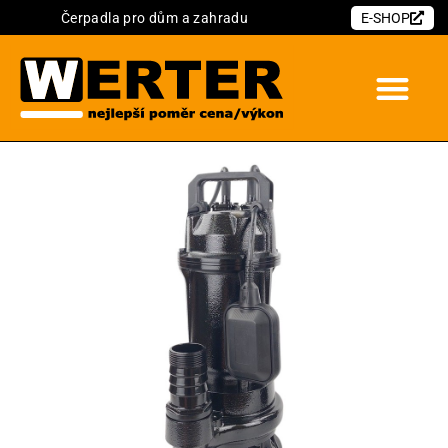
Čerpadla pro dům a zahradu
E-SHOP