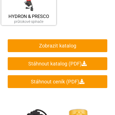
HYDRON & PRESCO
průtokové spínače
Zobrazit katalog
Stáhnout katalog (PDF)
Stáhnout ceník (PDF)