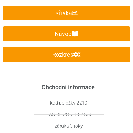
Křivka
Návod
Rozkres
Obchodní informace
kód položky 2210
EAN 8594191552100
záruka 3 roky