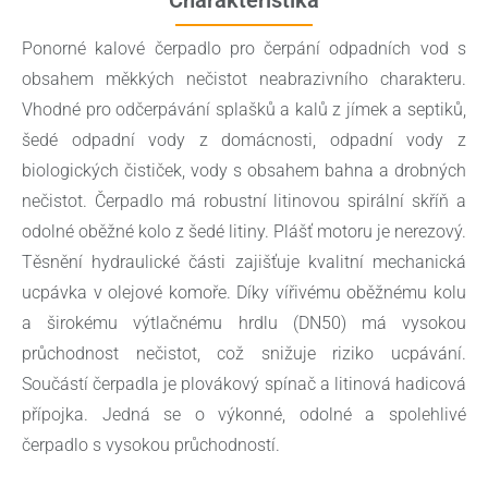
Ponorné kalové čerpadlo pro čerpání odpadních vod s
obsahem měkkých nečistot neabrazivního charakteru.
Vhodné pro odčerpávání splašků a kalů z jímek a septiků,
šedé odpadní vody z domácnosti, odpadní vody z
biologických čističek, vody s obsahem bahna a drobných
nečistot. Čerpadlo má robustní litinovou spirální skříň a
odolné oběžné kolo z šedé litiny. Plášť motoru je nerezový.
Těsnění hydraulické části zajišťuje kvalitní mechanická
ucpávka v olejové komoře. Díky vířivému oběžnému kolu
a širokému výtlačnému hrdlu (DN50) má vysokou
průchodnost nečistot, což snižuje riziko ucpávání.
Součástí čerpadla je plovákový spínač a litinová hadicová
přípojka. Jedná se o výkonné, odolné a spolehlivé
čerpadlo s vysokou průchodností.