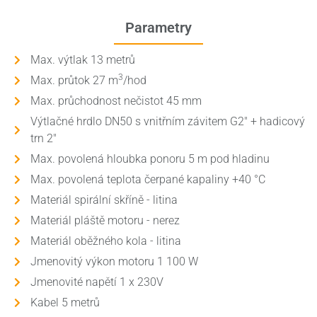
Parametry
Max. výtlak 13 metrů
3
Max. průtok 27 m
/hod
Max. průchodnost nečistot 45 mm
Výtlačné hrdlo DN50 s vnitřním závitem G2" + hadicový
trn 2"
Max. povolená hloubka ponoru 5 m pod hladinu
Max. povolená teplota čerpané kapaliny +40 °C
Materiál spirální skříně - litina
Materiál pláště motoru - nerez
Materiál oběžného kola - litina
Jmenovitý výkon motoru 1 100 W
Jmenovité napětí 1 x 230V
Kabel 5 metrů