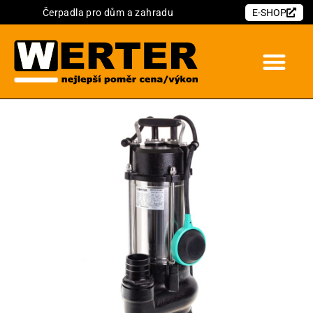
Čerpadla pro dům a zahradu
E-SHOP