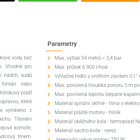
Parametry
tkové vody bez
Max. výtlak 34 metrů = 3,4 bar
ek. Vhodné pro
Max. průtok 6 900 l/hod
í nádrží, sudů
Výtlačné hrdlo s vnitřním závitem G1" 
 fontán nebo
Max. povolená hloubka ponoru 5 m po
liníkový plášť
Max. povolená teplota čerpané kapalin
 úpravou, která
Materiál spirální skříně - litina s elek
je vyrobeno z
Materiál pláště motoru - hliník
lechu. Těsnění
Materiál oběžného kola - termoplast No
lejové komoře.
Materiál sacího koše - nerez
dicový trnem.
Jmenovitý výkon motoru 750 W