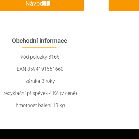
Návod
Obchodní informace
kód položky 3166
EAN 8594191551660
záruka 3 roky
recyklační příspěvek 4 Kč (v ceně)
hmotnost balení 13 kg