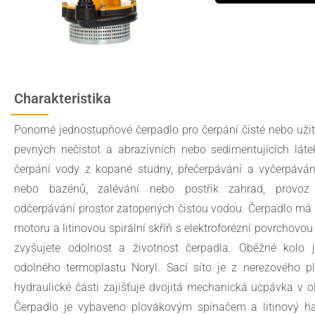
Charakteristika
Ponorné jednostupňové čerpadlo pro čerpání čisté nebo uži
pevných nečistot a abrazivních nebo sedimentujících lát
čerpání vody z kopané studny, přečerpávání a vyčerpáván
nebo bazénů, zalévání nebo postřik zahrad, provoz
odčerpávání prostor zatopených čistou vodou. Čerpadlo má h
motoru a litinovou spirální skříň s elektroforézní povrchovou
zvyšujete odolnost a životnost čerpadla. Oběžné kolo 
odolného termoplastu Noryl. Sací síto je z nerezového p
hydraulické části zajišťuje dvojitá mechanická ucpávka v o
Čerpadlo je vybaveno plovákovým spínačem a litinový ha