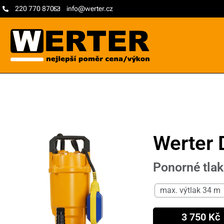
220 770 870
info@werter.cz
Werter 
Ponorné tlak
max. výtlak 34 m
3 750 Kč