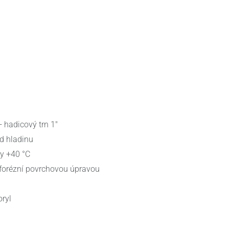
+ hadicový trn 1"
d hladinu
y +40 °C
troforézní povrchovou úpravou
ryl