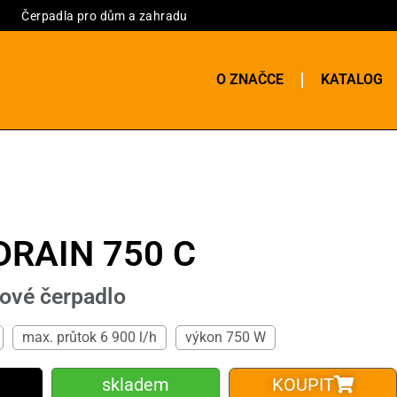
Čerpadla pro dům a zahradu
O ZNAČCE
KATALOG
DRAIN 750 C
ové čerpadlo
max. průtok 6 900 l/h
výkon 750 W
skladem
KOUPIT