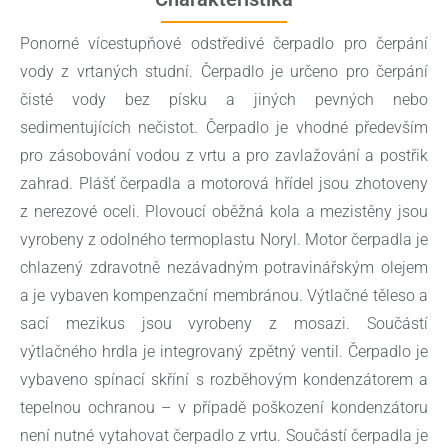
Ponorné vícestupňové odstředivé čerpadlo pro čerpání
vody z vrtaných studní. Čerpadlo je určeno pro čerpání
čisté vody bez písku a jiných pevných nebo
sedimentujících nečistot. Čerpadlo je vhodné především
pro zásobování vodou z vrtu a pro zavlažování a postřik
zahrad. Plášť čerpadla a motorová hřídel jsou zhotoveny
z nerezové oceli. Plovoucí oběžná kola a mezistěny jsou
vyrobeny z odolného termoplastu Noryl. Motor čerpadla je
chlazený zdravotně nezávadným potravinářským olejem
a je vybaven kompenzační membránou. Výtlačné těleso a
sací mezikus jsou vyrobeny z mosazi. Součástí
výtlačného hrdla je integrovaný zpětný ventil. Čerpadlo je
vybaveno spínací skříní s rozběhovým kondenzátorem a
tepelnou ochranou – v případě poškození kondenzátoru
není nutné vytahovat čerpadlo z vrtu. Součástí čerpadla je