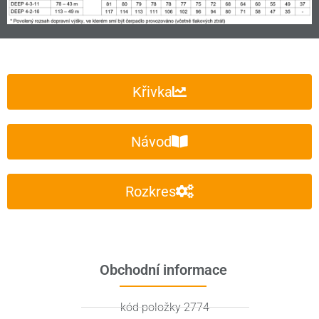
Křivka
Návod
Rozkres
Obchodní informace
kód položky 2774