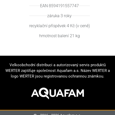
EAN 8594191557747
záruka 3 roky
recyklační příspěvek 4 Kč (v ceně)
hmotnost balení 21 kg
Velkoobchodní distribuci a autorizovaný servis produktů
WERTER zajišťuje společnost Aquafam a.s. Název WERTER a
logo WERTER jsou registrovanou ochrannou známkou.